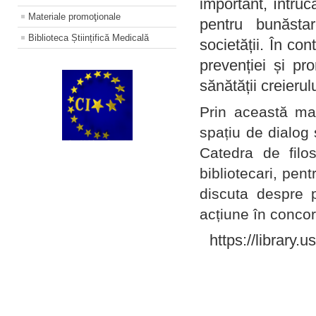
important, întruc
Materiale promoţionale
pentru bunăstar
Biblioteca Științifică Medicală
societății. În con
prevenției și pr
sănătății creierul
Prin această ma
spațiu de dialog 
Catedra de filo
bibliotecari, pent
discuta despre p
acțiune în concord
https://library.