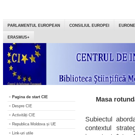
PARLAMENTUL EUROPEAN
CONSILIUL EUROPEI
EURON
ERASMUS+
Pagina de start CIE
Masa rotundă
Despre CIE
Activități CIE
Subiectul aborda
Republica Moldova și UE
contextul strat
Link-uri utile