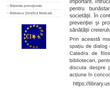
important, întruc
Materiale promoţionale
pentru bunăstar
Biblioteca Științifică Medicală
societății. În con
prevenției și pr
sănătății creierul
Prin această ma
spațiu de dialog 
Catedra de filo
bibliotecari, pent
discuta despre p
acțiune în concord
https://library.