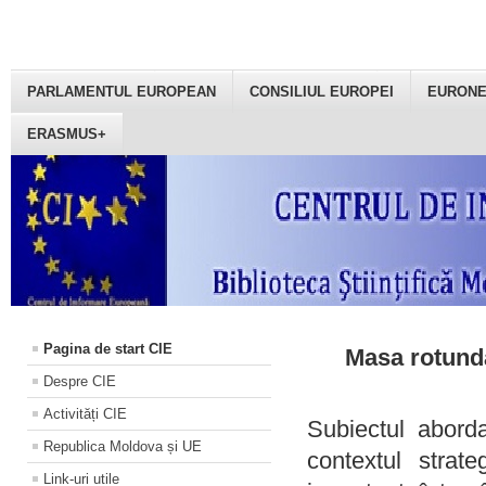
PARLAMENTUL EUROPEAN
CONSILIUL EUROPEI
EURON
ERASMUS+
Pagina de start CIE
Masa rotundă
Despre CIE
Activități CIE
Subiectul aborda
Republica Moldova și UE
contextul strat
Link-uri utile