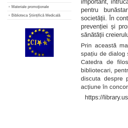
important, întruc
Materiale promoţionale
pentru bunăstar
Biblioteca Științifică Medicală
societății. În con
prevenției și pr
sănătății creierul
Prin această ma
spațiu de dialog 
Catedra de filo
bibliotecari, pent
discuta despre p
acțiune în concord
https://library.