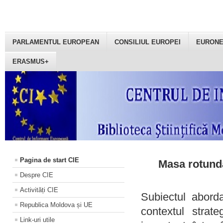
PARLAMENTUL EUROPEAN
CONSILIUL EUROPEI
EURON
ERASMUS+
Pagina de start CIE
Masa rotundă
Despre CIE
Activități CIE
Subiectul aborda
Republica Moldova și UE
contextul strat
Link-uri utile