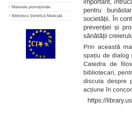
important, întruc
Materiale promoţionale
pentru bunăstar
Biblioteca Științifică Medicală
societății. În con
prevenției și pr
sănătății creierul
Prin această ma
spațiu de dialog 
Catedra de filo
bibliotecari, pent
discuta despre p
acțiune în concord
https://library.