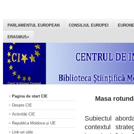
PARLAMENTUL EUROPEAN
CONSILIUL EUROPEI
EURON
ERASMUS+
Pagina de start CIE
Masa rotundă
Despre CIE
Activități CIE
Subiectul aborda
Republica Moldova și UE
contextul strat
Link-uri utile