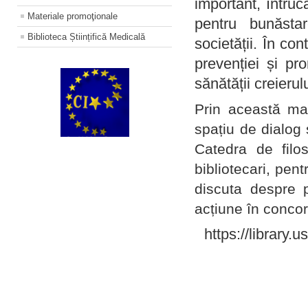
important, întruc
Materiale promoţionale
pentru bunăstar
Biblioteca Științifică Medicală
societății. În con
prevenției și pr
sănătății creierul
Prin această ma
spațiu de dialog 
Catedra de filo
bibliotecari, pent
discuta despre p
acțiune în concord
https://library.