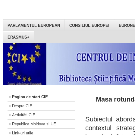
PARLAMENTUL EUROPEAN
CONSILIUL EUROPEI
EURON
ERASMUS+
Pagina de start CIE
Masa rotundă
Despre CIE
Activități CIE
Subiectul aborda
Republica Moldova și UE
contextul strat
Link-uri utile