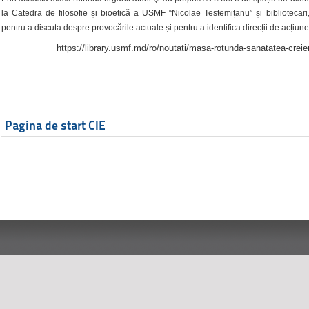
la Catedra de filosofie și bioetică a USMF “Nicolae Testemițanu” și bibliotecari,
pentru a discuta despre provocările actuale și pentru a identifica direcții de acțiune
https://library.usmf.md/ro/noutati/masa-rotunda-sanatatea-creier
Pagina de start CIE