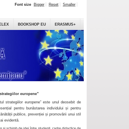
Font size
Bigger
Reset
Smaller
ELEX
BOOKSHOP EU
ERASMUS+
strategiilor europene”
ul strategiilor europene” este unul deosebit de
sențial pentru bunăstarea individului și pentru
ănătății publice, prevenției și promovării unui stil
mai evidentă.
 și schimb de idei între studenți, cadre didactice de