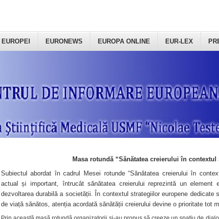
 EUROPEI
EURONEWS
EUROPA ONLINE
EUR-LEX
PR
Masa rotundă “Sănătatea creierului în contextul 
Subiectul abordat în cadrul Mesei rotunde “Sănătatea creierului în context
actual și important, întrucât sănătatea creierului reprezintă un element e
dezvoltarea durabilă a societății. În contextul strategiilor europene dedicate s
de viață sănătos, atenția acordată sănătății creierului devine o prioritate tot 
Prin această masă rotundă organizatorii şi-au propus să creeze un spațiu de dialog