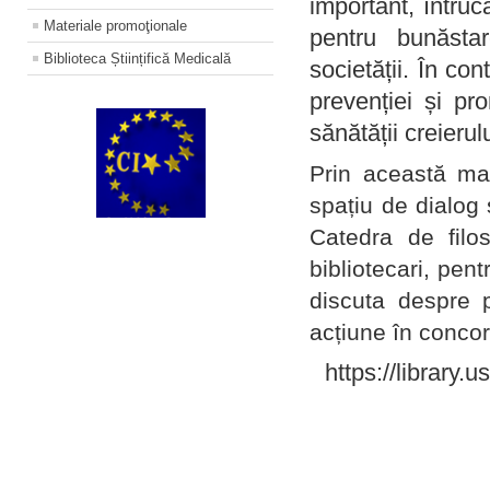
important, întruc
Materiale promoţionale
pentru bunăstar
Biblioteca Științifică Medicală
societății. În con
prevenției și pr
sănătății creierul
Prin această ma
spațiu de dialog 
Catedra de filo
bibliotecari, pent
discuta despre p
acțiune în concord
https://library.