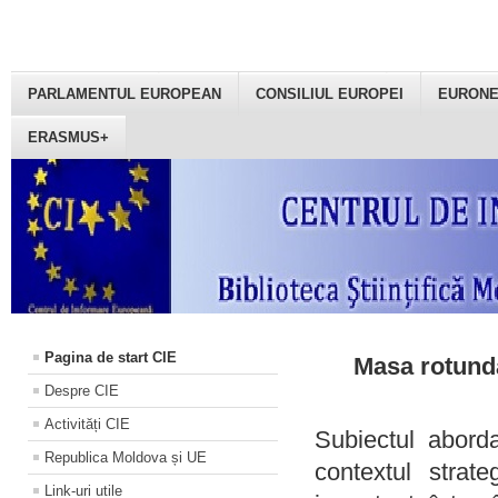
PARLAMENTUL EUROPEAN
CONSILIUL EUROPEI
EURON
ERASMUS+
Pagina de start CIE
Masa rotundă
Despre CIE
Activități CIE
Subiectul aborda
Republica Moldova și UE
contextul strat
Link-uri utile