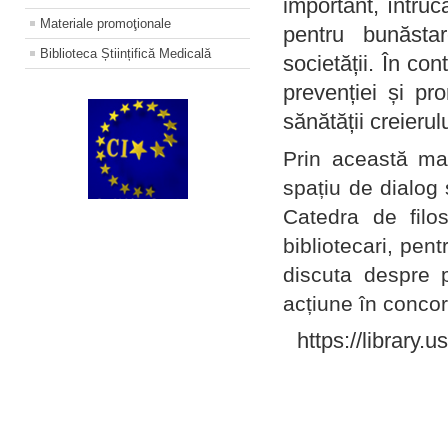
important, întruc
Materiale promoţionale
pentru bunăstar
Biblioteca Științifică Medicală
societății. În con
prevenției și pr
sănătății creierul
Prin această ma
spațiu de dialog 
Catedra de filo
bibliotecari, pent
discuta despre p
acțiune în concord
https://library.