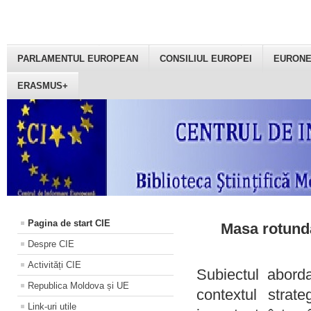
PARLAMENTUL EUROPEAN
CONSILIUL EUROPEI
EURON
ERASMUS+
Pagina de start CIE
Masa rotundă
Despre CIE
Activități CIE
Subiectul aborda
Republica Moldova și UE
contextul strat
Link-uri utile