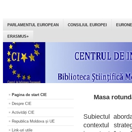
PARLAMENTUL EUROPEAN
CONSILIUL EUROPEI
EURON
ERASMUS+
Pagina de start CIE
Masa rotundă
Despre CIE
Activități CIE
Subiectul aborda
Republica Moldova și UE
contextul strat
Link-uri utile