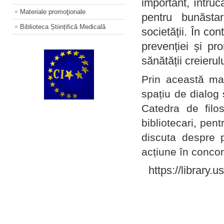
important, întruc
Materiale promoţionale
pentru bunăstar
Biblioteca Științifică Medicală
societății. În con
prevenției și pr
sănătății creierul
Prin această ma
spațiu de dialog 
Catedra de filo
bibliotecari, pent
discuta despre p
acțiune în concord
https://library.