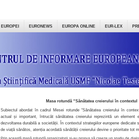
 EUROPEI
EURONEWS
EUROPA ONLINE
EUR-LEX
PR
Masa rotundă “Sănătatea creierului în contextul 
Subiectul abordat în cadrul Mesei rotunde “Sănătatea creierului în context
actual și important, întrucât sănătatea creierului reprezintă un element e
dezvoltarea durabilă a societății. În contextul strategiilor europene dedicate s
de viață sănătos, atenția acordată sănătății creierului devine o prioritate tot 
Prin această masă rotundă organizatorii şi-au propus să creeze un spațiu de dialog