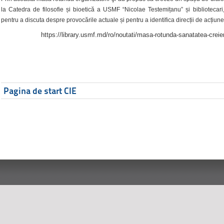
la Catedra de filosofie și bioetică a USMF “Nicolae Testemițanu” și bibliotecari,
pentru a discuta despre provocările actuale și pentru a identifica direcții de acțiune
https://library.usmf.md/ro/noutati/masa-rotunda-sanatatea-creier
Pagina de start CIE