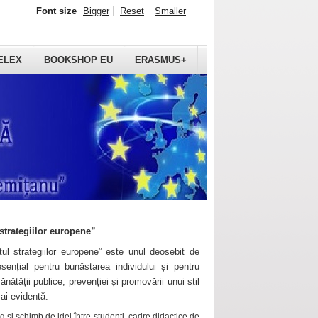
Font size
Bigger
Reset
Smaller
ELEX
BOOKSHOP EU
ERASMUS+
strategiilor europene”
ul strategiilor europene” este unul deosebit de
sențial pentru bunăstarea individului și pentru
ănătății publice, prevenției și promovării unui stil
mai evidentă.
 și schimb de idei între studenți, cadre didactice de