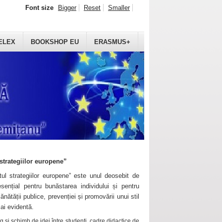
Font size
Bigger
Reset
Smaller
ELEX
BOOKSHOP EU
ERASMUS+
strategiilor europene”
ul strategiilor europene” este unul deosebit de
sențial pentru bunăstarea individului și pentru
ănătății publice, prevenției și promovării unui stil
mai evidentă.
 și schimb de idei între studenți, cadre didactice de