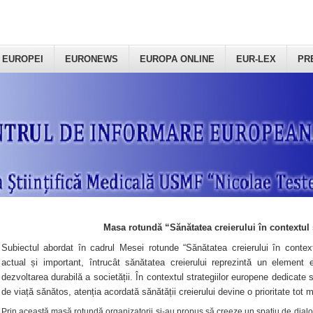
 EUROPEI
EURONEWS
EUROPA ONLINE
EUR-LEX
PR
Masa rotundă “Sănătatea creierului în contextul 
Subiectul abordat în cadrul Mesei rotunde “Sănătatea creierului în context
actual și important, întrucât sănătatea creierului reprezintă un element e
dezvoltarea durabilă a societății. În contextul strategiilor europene dedicate s
de viață sănătos, atenția acordată sănătății creierului devine o prioritate tot 
Prin această masă rotundă organizatorii şi-au propus să creeze un spațiu de dialog