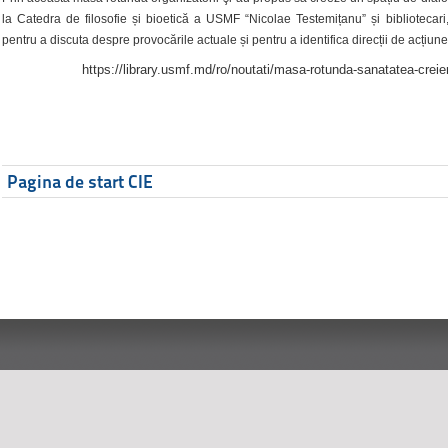
la Catedra de filosofie și bioetică a USMF “Nicolae Testemițanu” și bibliotecari,
pentru a discuta despre provocările actuale și pentru a identifica direcții de acțiune
https://library.usmf.md/ro/noutati/masa-rotunda-sanatatea-creier
Pagina de start CIE