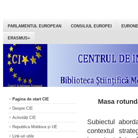
PARLAMENTUL EUROPEAN
CONSILIUL EUROPEI
EURON
ERASMUS+
Pagina de start CIE
Masa rotundă
Despre CIE
Activități CIE
Subiectul aborda
Republica Moldova și UE
contextul strat
Link-uri utile