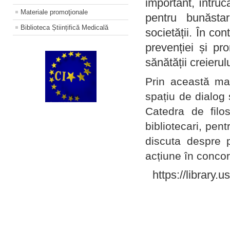
important, întruc
Materiale promoţionale
pentru bunăstar
Biblioteca Științifică Medicală
societății. În con
prevenției și pr
sănătății creierul
Prin această ma
spațiu de dialog 
Catedra de filo
bibliotecari, pent
discuta despre p
acțiune în concord
https://library.