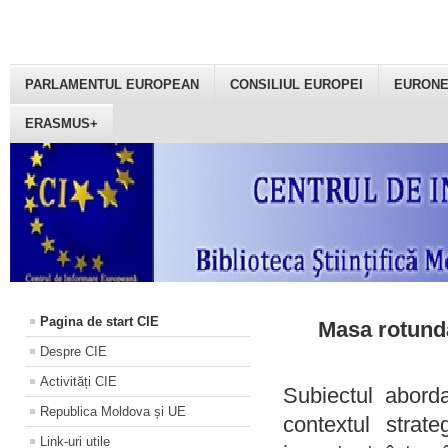
PARLAMENTUL EUROPEAN
CONSILIUL EUROPEI
EURON
ERASMUS+
Pagina de start CIE
Masa rotundă
Despre CIE
Activități CIE
Subiectul aborda
Republica Moldova și UE
contextul strat
Link-uri utile