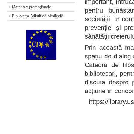
important, întruc
Materiale promoţionale
pentru bunăstar
Biblioteca Științifică Medicală
societății. În con
prevenției și pr
sănătății creierul
Prin această ma
spațiu de dialog 
Catedra de filo
bibliotecari, pent
discuta despre p
acțiune în concord
https://library.