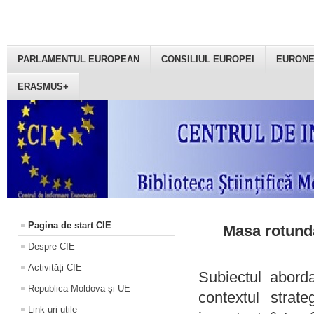
PARLAMENTUL EUROPEAN
CONSILIUL EUROPEI
EURON
ERASMUS+
Pagina de start CIE
Masa rotundă
Despre CIE
Activități CIE
Subiectul aborda
Republica Moldova și UE
contextul strat
Link-uri utile