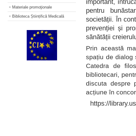
important, întruc
Materiale promoţionale
pentru bunăstar
Biblioteca Științifică Medicală
societății. În con
prevenției și pr
sănătății creierul
Prin această ma
spațiu de dialog 
Catedra de filo
bibliotecari, pent
discuta despre p
acțiune în concord
https://library.