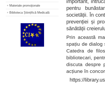
important, întruc
Materiale promoţionale
pentru bunăstar
Biblioteca Științifică Medicală
societății. În con
prevenției și pr
sănătății creierul
Prin această ma
spațiu de dialog 
Catedra de filo
bibliotecari, pent
discuta despre p
acțiune în concord
https://library.