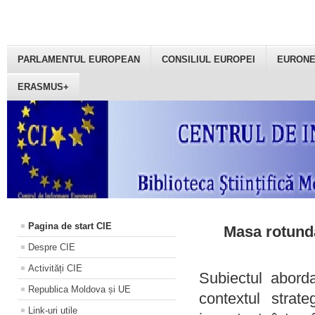
PARLAMENTUL EUROPEAN
CONSILIUL EUROPEI
EURON
ERASMUS+
Pagina de start CIE
Masa rotundă
Despre CIE
Activități CIE
Subiectul aborda
Republica Moldova și UE
contextul strat
Link-uri utile