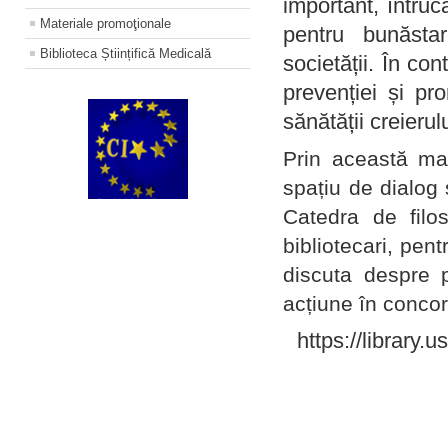
important, întruc
Materiale promoţionale
pentru bunăstar
Biblioteca Științifică Medicală
societății. În con
prevenției și pr
sănătății creierul
Prin această ma
spațiu de dialog 
Catedra de filo
bibliotecari, pent
discuta despre p
acțiune în concord
https://library.