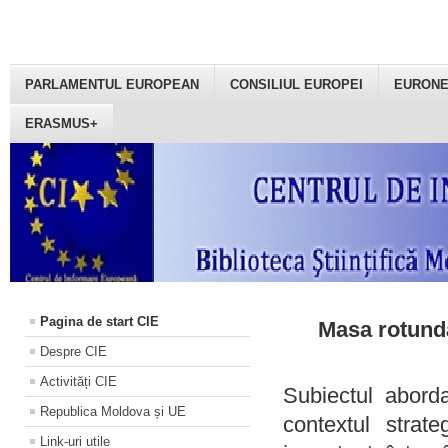
PARLAMENTUL EUROPEAN
CONSILIUL EUROPEI
EURON
ERASMUS+
Pagina de start CIE
Masa rotundă
Despre CIE
Activități CIE
Subiectul aborda
Republica Moldova și UE
contextul strat
Link-uri utile