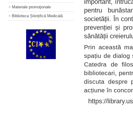
important, întruc
Materiale promoţionale
pentru bunăstar
Biblioteca Științifică Medicală
societății. În con
prevenției și pr
sănătății creierul
Prin această ma
spațiu de dialog 
Catedra de filo
bibliotecari, pent
discuta despre p
acțiune în concord
https://library.