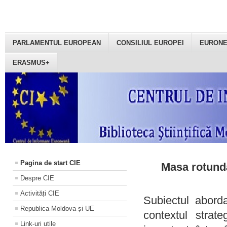
PARLAMENTUL EUROPEAN
CONSILIUL EUROPEI
EURON
ERASMUS+
Pagina de start CIE
Masa rotundă
Despre CIE
Activități CIE
Subiectul aborda
Republica Moldova și UE
contextul strat
Link-uri utile