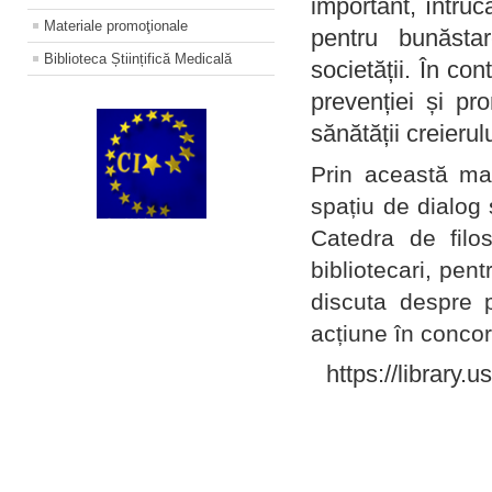
important, întruc
Materiale promoţionale
pentru bunăstar
Biblioteca Științifică Medicală
societății. În con
prevenției și pr
sănătății creierul
Prin această ma
spațiu de dialog 
Catedra de filo
bibliotecari, pent
discuta despre p
acțiune în concord
https://library.