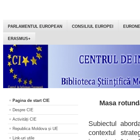
PARLAMENTUL EUROPEAN
CONSILIUL EUROPEI
EURON
ERASMUS+
Pagina de start CIE
Masa rotundă
Despre CIE
Activități CIE
Subiectul aborda
Republica Moldova și UE
contextul strat
Link-uri utile