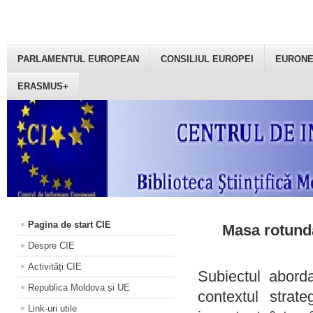
PARLAMENTUL EUROPEAN
CONSILIUL EUROPEI
EURON
ERASMUS+
Pagina de start CIE
Masa rotundă
Despre CIE
Activități CIE
Subiectul aborda
Republica Moldova și UE
contextul strat
Link-uri utile