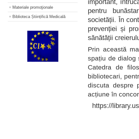
important, întruc
Materiale promoţionale
pentru bunăstar
Biblioteca Științifică Medicală
societății. În con
prevenției și pr
sănătății creierul
Prin această ma
spațiu de dialog 
Catedra de filo
bibliotecari, pent
discuta despre p
acțiune în concord
https://library.