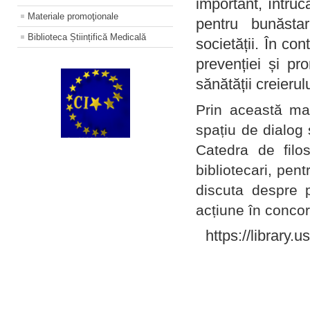
important, întruc
Materiale promoţionale
pentru bunăstar
Biblioteca Științifică Medicală
societății. În con
prevenției și pr
sănătății creierul
Prin această ma
spațiu de dialog 
Catedra de filo
bibliotecari, pent
discuta despre p
acțiune în concord
https://library.