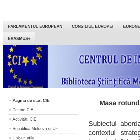
PARLAMENTUL EUROPEAN
CONSILIUL EUROPEI
EURON
ERASMUS+
Pagina de start CIE
Masa rotundă
Despre CIE
Activități CIE
Subiectul aborda
Republica Moldova și UE
contextul strat
Link-uri utile