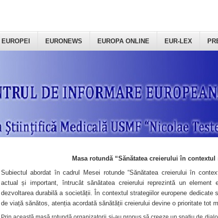
 EUROPEI
EURONEWS
EUROPA ONLINE
EUR-LEX
PR
Masa rotundă “Sănătatea creierului în contextul 
Subiectul abordat în cadrul Mesei rotunde “Sănătatea creierului în context
actual și important, întrucât sănătatea creierului reprezintă un element e
dezvoltarea durabilă a societății. În contextul strategiilor europene dedicate s
de viață sănătos, atenția acordată sănătății creierului devine o prioritate tot 
Prin această masă rotundă organizatorii şi-au propus să creeze un spațiu de dialog