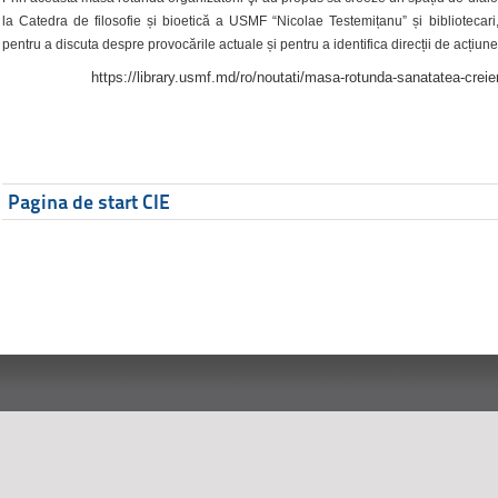
la Catedra de filosofie și bioetică a USMF “Nicolae Testemițanu” și bibliotecari,
pentru a discuta despre provocările actuale și pentru a identifica direcții de acțiune
https://library.usmf.md/ro/noutati/masa-rotunda-sanatatea-creier
Pagina de start CIE