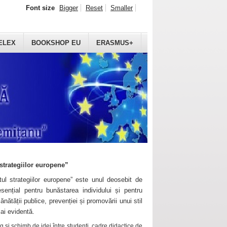
Font size
Bigger
Reset
Smaller
ELEX
BOOKSHOP EU
ERASMUS+
strategiilor europene”
ul strategiilor europene” este unul deosebit de
sențial pentru bunăstarea individului și pentru
ănătății publice, prevenției și promovării unui stil
mai evidentă.
 și schimb de idei între studenți, cadre didactice de