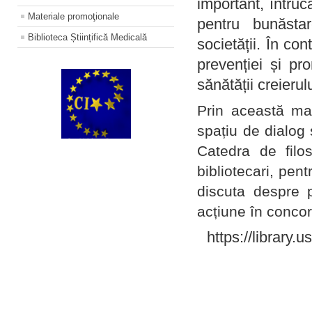
important, întruc
Materiale promoţionale
pentru bunăstar
Biblioteca Științifică Medicală
societății. În con
prevenției și pr
sănătății creierul
Prin această ma
spațiu de dialog 
Catedra de filo
bibliotecari, pent
discuta despre p
acțiune în concord
https://library.