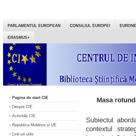
PARLAMENTUL EUROPEAN
CONSILIUL EUROPEI
EURON
ERASMUS+
Pagina de start CIE
Masa rotundă
Despre CIE
Activități CIE
Subiectul aborda
Republica Moldova și UE
contextul strat
Link-uri utile