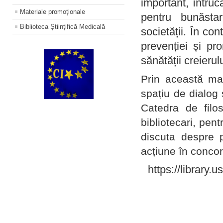
important, întruc
Materiale promoţionale
pentru bunăstar
Biblioteca Științifică Medicală
societății. În con
prevenției și pr
sănătății creierul
Prin această ma
spațiu de dialog 
Catedra de filo
bibliotecari, pent
discuta despre p
acțiune în concord
https://library.