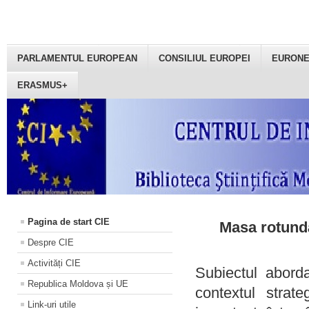
PARLAMENTUL EUROPEAN
CONSILIUL EUROPEI
EURON
ERASMUS+
Pagina de start CIE
Masa rotundă
Despre CIE
Activități CIE
Subiectul aborda
Republica Moldova și UE
contextul strat
Link-uri utile