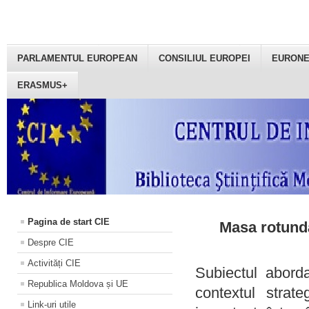
PARLAMENTUL EUROPEAN
CONSILIUL EUROPEI
EURON
ERASMUS+
Pagina de start CIE
Masa rotundă
Despre CIE
Activități CIE
Subiectul aborda
Republica Moldova și UE
contextul strat
Link-uri utile