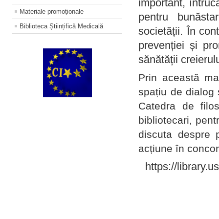
important, întruc
Materiale promoţionale
pentru bunăstar
Biblioteca Științifică Medicală
societății. În con
prevenției și pr
sănătății creierul
Prin această ma
spațiu de dialog 
Catedra de filo
bibliotecari, pent
discuta despre p
acțiune în concord
https://library.