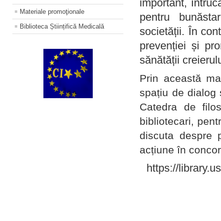
important, întruc
Materiale promoţionale
pentru bunăstar
Biblioteca Științifică Medicală
societății. În con
prevenției și pr
sănătății creierul
Prin această ma
spațiu de dialog 
Catedra de filo
bibliotecari, pent
discuta despre p
acțiune în concord
https://library.