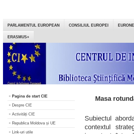
PARLAMENTUL EUROPEAN
CONSILIUL EUROPEI
EURON
ERASMUS+
Pagina de start CIE
Masa rotundă
Despre CIE
Activități CIE
Subiectul aborda
Republica Moldova și UE
contextul strat
Link-uri utile