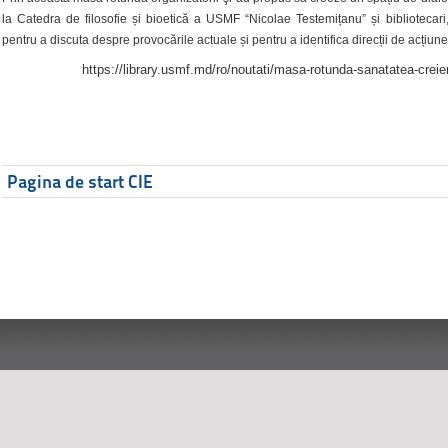
la Catedra de filosofie și bioetică a USMF “Nicolae Testemițanu” și bibliotecari,
pentru a discuta despre provocările actuale și pentru a identifica direcții de acțiune
https://library.usmf.md/ro/noutati/masa-rotunda-sanatatea-creier
Pagina de start CIE