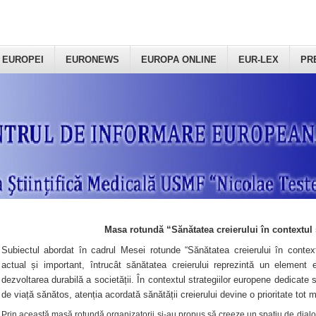
 EUROPEI
EURONEWS
EUROPA ONLINE
EUR-LEX
PR
Masa rotundă “Sănătatea creierului în contextul 
Subiectul abordat în cadrul Mesei rotunde “Sănătatea creierului în context
actual și important, întrucât sănătatea creierului reprezintă un element e
dezvoltarea durabilă a societății. În contextul strategiilor europene dedicate s
de viață sănătos, atenția acordată sănătății creierului devine o prioritate tot 
Prin această masă rotundă organizatorii şi-au propus să creeze un spațiu de dialog