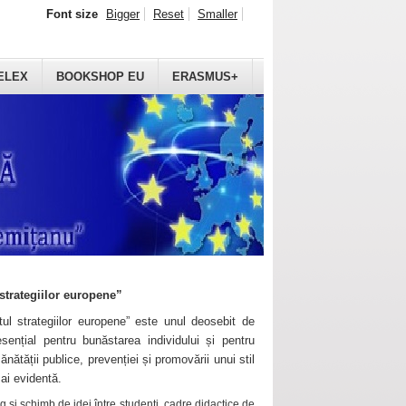
Font size
Bigger
Reset
Smaller
ELEX
BOOKSHOP EU
ERASMUS+
strategiilor europene”
ul strategiilor europene” este unul deosebit de
sențial pentru bunăstarea individului și pentru
ănătății publice, prevenției și promovării unui stil
mai evidentă.
 și schimb de idei între studenți, cadre didactice de