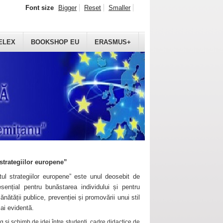
Font size
Bigger
Reset
Smaller
ELEX
BOOKSHOP EU
ERASMUS+
strategiilor europene”
ul strategiilor europene” este unul deosebit de
sențial pentru bunăstarea individului și pentru
ănătății publice, prevenției și promovării unui stil
mai evidentă.
 și schimb de idei între studenți, cadre didactice de