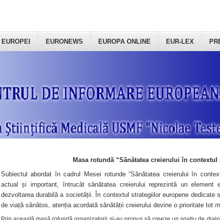
 EUROPEI
EURONEWS
EUROPA ONLINE
EUR-LEX
PR
Masa rotundă “Sănătatea creierului în contextul 
Subiectul abordat în cadrul Mesei rotunde “Sănătatea creierului în context
actual și important, întrucât sănătatea creierului reprezintă un element e
dezvoltarea durabilă a societății. În contextul strategiilor europene dedicate s
de viață sănătos, atenția acordată sănătății creierului devine o prioritate tot 
Prin această masă rotundă organizatorii şi-au propus să creeze un spațiu de dialog