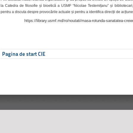
la Catedra de filosofie și bioetică a USMF “Nicolae Testemițanu” și bibliotecari,
pentru a discuta despre provocările actuale și pentru a identifica direcții de acțiune
https://library.usmf.md/ro/noutati/masa-rotunda-sanatatea-creier
Pagina de start CIE