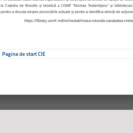
la Catedra de filosofie și bioetică a USMF “Nicolae Testemițanu” și bibliotecari,
pentru a discuta despre provocările actuale și pentru a identifica direcții de acțiune
https://library.usmf.md/ro/noutati/masa-rotunda-sanatatea-creier
Pagina de start CIE