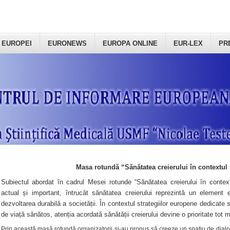
 EUROPEI
EURONEWS
EUROPA ONLINE
EUR-LEX
PR
Masa rotundă “Sănătatea creierului în contextul 
Subiectul abordat în cadrul Mesei rotunde “Sănătatea creierului în context
actual și important, întrucât sănătatea creierului reprezintă un element e
dezvoltarea durabilă a societății. În contextul strategiilor europene dedicate s
de viață sănătos, atenția acordată sănătății creierului devine o prioritate tot 
Prin această masă rotundă organizatorii şi-au propus să creeze un spațiu de dialog