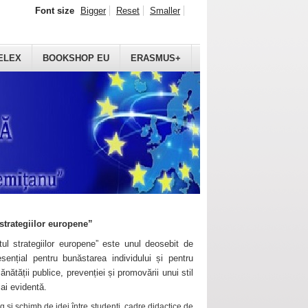
Font size
Bigger
Reset
Smaller
ELEX
BOOKSHOP EU
ERASMUS+
strategiilor europene”
ul strategiilor europene” este unul deosebit de
sențial pentru bunăstarea individului și pentru
ănătății publice, prevenției și promovării unui stil
mai evidentă.
 și schimb de idei între studenți, cadre didactice de