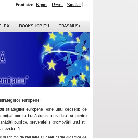
Font size
Bigger
Reset
Smaller
ELEX
BOOKSHOP EU
ERASMUS+
strategiilor europene”
ul strategiilor europene” este unul deosebit de
sențial pentru bunăstarea individului și pentru
ănătății publice, prevenției și promovării unui stil
mai evidentă.
 și schimb de idei între studenți, cadre didactice de