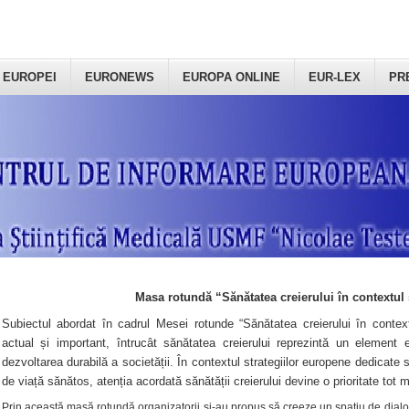
 EUROPEI
EURONEWS
EUROPA ONLINE
EUR-LEX
PR
Masa rotundă “Sănătatea creierului în contextul 
Subiectul abordat în cadrul Mesei rotunde “Sănătatea creierului în context
actual și important, întrucât sănătatea creierului reprezintă un element e
dezvoltarea durabilă a societății. În contextul strategiilor europene dedicate s
de viață sănătos, atenția acordată sănătății creierului devine o prioritate tot 
Prin această masă rotundă organizatorii şi-au propus să creeze un spațiu de dialog