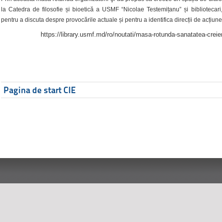
la Catedra de filosofie și bioetică a USMF “Nicolae Testemițanu” și bibliotecari,
pentru a discuta despre provocările actuale și pentru a identifica direcții de acțiune
https://library.usmf.md/ro/noutati/masa-rotunda-sanatatea-creier
Pagina de start CIE