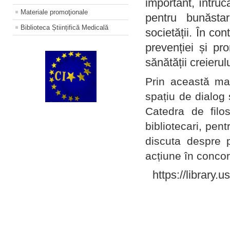
important, întruc
Materiale promoţionale
pentru bunăstar
Biblioteca Științifică Medicală
societății. În con
prevenției și pr
sănătății creierul
Prin această ma
spațiu de dialog 
Catedra de filo
bibliotecari, pent
discuta despre p
acțiune în concord
https://library.