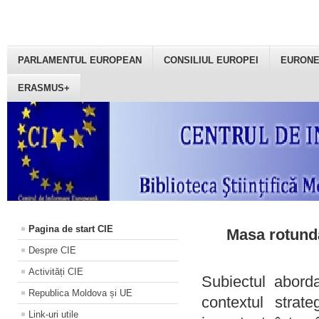
PARLAMENTUL EUROPEAN
CONSILIUL EUROPEI
EURON
ERASMUS+
Pagina de start CIE
Masa rotundă
Despre CIE
Activități CIE
Subiectul aborda
Republica Moldova și UE
contextul strat
Link-uri utile