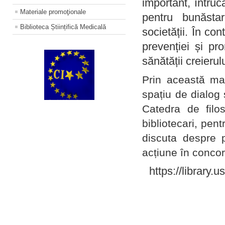
important, întruc
Materiale promoţionale
pentru bunăstar
Biblioteca Științifică Medicală
societății. În con
prevenției și pr
sănătății creierul
Prin această ma
spațiu de dialog 
Catedra de filo
bibliotecari, pent
discuta despre p
acțiune în concord
https://library.