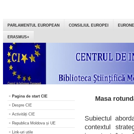
PARLAMENTUL EUROPEAN
CONSILIUL EUROPEI
EURON
ERASMUS+
Pagina de start CIE
Masa rotundă
Despre CIE
Activități CIE
Subiectul aborda
Republica Moldova și UE
contextul strat
Link-uri utile