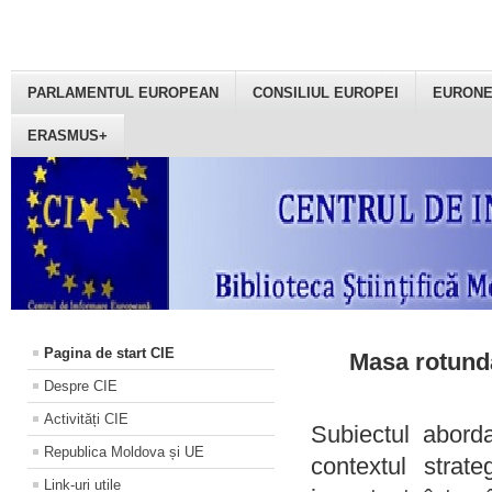
PARLAMENTUL EUROPEAN
CONSILIUL EUROPEI
EURON
ERASMUS+
Pagina de start CIE
Masa rotundă
Despre CIE
Activități CIE
Subiectul aborda
Republica Moldova și UE
contextul strat
Link-uri utile