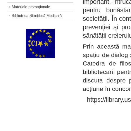
important, întruc
Materiale promoţionale
pentru bunăstar
Biblioteca Științifică Medicală
societății. În con
prevenției și pr
sănătății creierul
Prin această ma
spațiu de dialog 
Catedra de filo
bibliotecari, pent
discuta despre p
acțiune în concord
https://library.