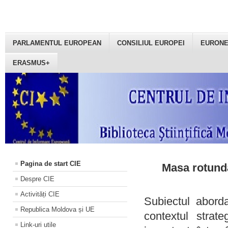
PARLAMENTUL EUROPEAN
CONSILIUL EUROPEI
EURON
ERASMUS+
Pagina de start CIE
Masa rotundă
Despre CIE
Activități CIE
Subiectul aborda
Republica Moldova și UE
contextul strat
Link-uri utile