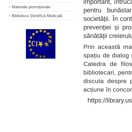
important, întruc
Materiale promoţionale
pentru bunăstar
Biblioteca Științifică Medicală
societății. În con
prevenției și pr
sănătății creierul
Prin această ma
spațiu de dialog 
Catedra de filo
bibliotecari, pent
discuta despre p
acțiune în concord
https://library.