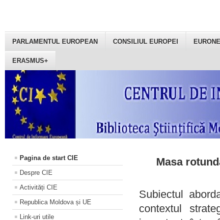
PARLAMENTUL EUROPEAN
CONSILIUL EUROPEI
EURON
ERASMUS+
Pagina de start CIE
Masa rotundă
Despre CIE
Activități CIE
Subiectul aborda
Republica Moldova și UE
contextul strat
Link-uri utile