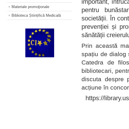
important, întruc
Materiale promoţionale
pentru bunăstar
Biblioteca Științifică Medicală
societății. În con
prevenției și pr
sănătății creierul
Prin această ma
spațiu de dialog 
Catedra de filo
bibliotecari, pent
discuta despre p
acțiune în concord
https://library.