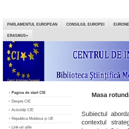
PARLAMENTUL EUROPEAN
CONSILIUL EUROPEI
EURON
ERASMUS+
Pagina de start CIE
Masa rotundă
Despre CIE
Activități CIE
Subiectul aborda
Republica Moldova și UE
contextul strat
Link-uri utile