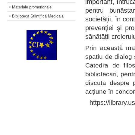
important, întruc
Materiale promoţionale
pentru bunăstar
Biblioteca Științifică Medicală
societății. În con
prevenției și pr
sănătății creierul
Prin această ma
spațiu de dialog 
Catedra de filo
bibliotecari, pent
discuta despre p
acțiune în concord
https://library.