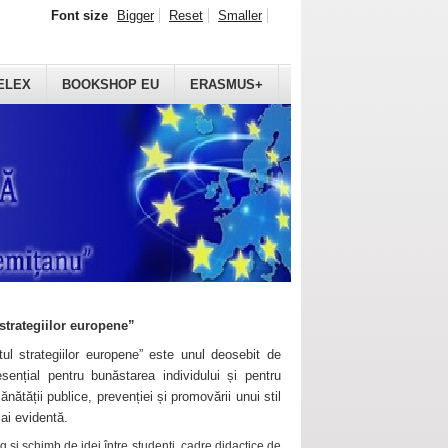
Font size
Bigger
Reset
Smaller
ELEX
BOOKSHOP EU
ERASMUS+
strategiilor europene”
ul strategiilor europene” este unul deosebit de
sențial pentru bunăstarea individului și pentru
ănătății publice, prevenției și promovării unui stil
mai evidentă.
 și schimb de idei între studenți, cadre didactice de