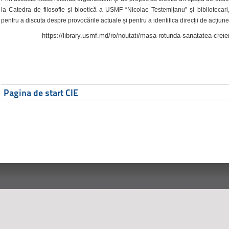
la Catedra de filosofie și bioetică a USMF “Nicolae Testemițanu” și bibliotecari,
pentru a discuta despre provocările actuale și pentru a identifica direcții de acțiune
https://library.usmf.md/ro/noutati/masa-rotunda-sanatatea-creier
Pagina de start CIE