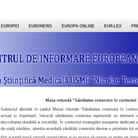
 EUROPEI
EURONEWS
EUROPA ONLINE
EUR-LEX
PR
Masa rotundă “Sănătatea creierului în contextul 
Subiectul abordat în cadrul Mesei rotunde “Sănătatea creierului în context
actual și important, întrucât sănătatea creierului reprezintă un element e
dezvoltarea durabilă a societății. În contextul strategiilor europene dedicate s
de viață sănătos, atenția acordată sănătății creierului devine o prioritate tot 
Prin această masă rotundă organizatorii şi-au propus să creeze un spațiu de dialog