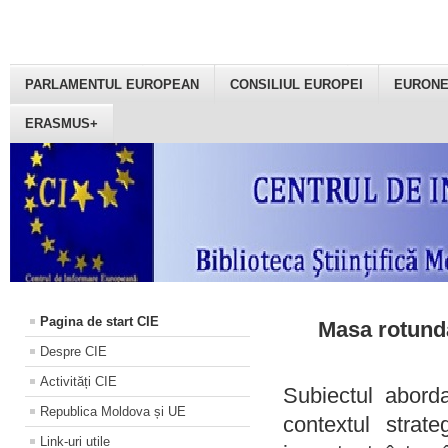
PARLAMENTUL EUROPEAN
CONSILIUL EUROPEI
EURON
ERASMUS+
Pagina de start CIE
Masa rotundă
Despre CIE
Activități CIE
Subiectul aborda
Republica Moldova și UE
contextul strat
Link-uri utile