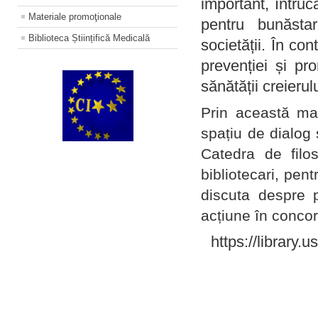
important, întruc
Materiale promoţionale
pentru bunăstar
Biblioteca Științifică Medicală
societății. În con
prevenției și pr
sănătății creierul
Prin această ma
spațiu de dialog 
Catedra de filo
bibliotecari, pent
discuta despre p
acțiune în concord
https://library.