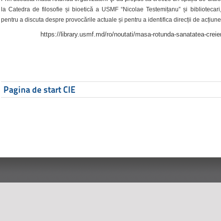
la Catedra de filosofie și bioetică a USMF “Nicolae Testemițanu” și bibliotecari,
pentru a discuta despre provocările actuale și pentru a identifica direcții de acțiune
https://library.usmf.md/ro/noutati/masa-rotunda-sanatatea-creier
Pagina de start CIE