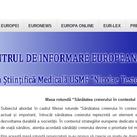
 EUROPEI
EURONEWS
EUROPA ONLINE
EUR-LEX
PR
Masa rotundă “Sănătatea creierului în contextul 
Subiectul abordat în cadrul Mesei rotunde “Sănătatea creierului în context
actual și important, întrucât sănătatea creierului reprezintă un element e
dezvoltarea durabilă a societății. În contextul strategiilor europene dedicate s
de viață sănătos, atenția acordată sănătății creierului devine o prioritate tot 
Prin această masă rotundă organizatorii şi-au propus să creeze un spațiu de dialog