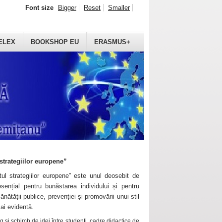
Font size
Bigger
Reset
Smaller
ELEX
BOOKSHOP EU
ERASMUS+
strategiilor europene”
ul strategiilor europene” este unul deosebit de
sențial pentru bunăstarea individului și pentru
ănătății publice, prevenției și promovării unui stil
mai evidentă.
 și schimb de idei între studenți, cadre didactice de