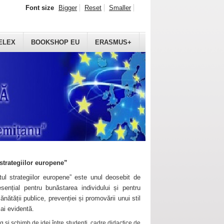
Font size
Bigger
Reset
Smaller
ELEX
BOOKSHOP EU
ERASMUS+
strategiilor europene”
ul strategiilor europene” este unul deosebit de
sențial pentru bunăstarea individului și pentru
ănătății publice, prevenției și promovării unui stil
mai evidentă.
 și schimb de idei între studenți, cadre didactice de