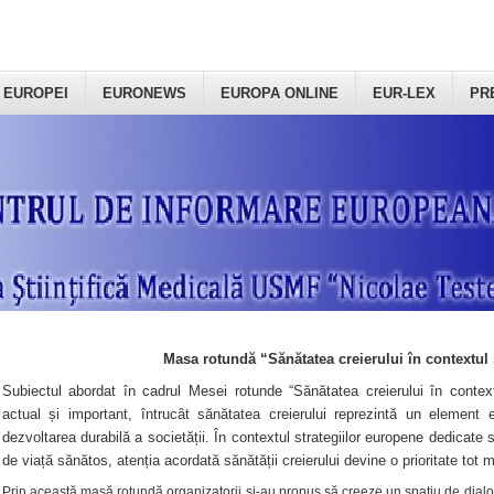
 EUROPEI
EURONEWS
EUROPA ONLINE
EUR-LEX
PR
Masa rotundă “Sănătatea creierului în contextul 
Subiectul abordat în cadrul Mesei rotunde “Sănătatea creierului în context
actual și important, întrucât sănătatea creierului reprezintă un element e
dezvoltarea durabilă a societății. În contextul strategiilor europene dedicate s
de viață sănătos, atenția acordată sănătății creierului devine o prioritate tot 
Prin această masă rotundă organizatorii şi-au propus să creeze un spațiu de dialog