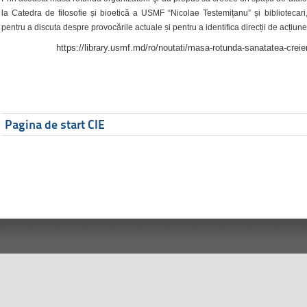
la Catedra de filosofie și bioetică a USMF “Nicolae Testemițanu” și bibliotecari,
pentru a discuta despre provocările actuale și pentru a identifica direcții de acțiune
https://library.usmf.md/ro/noutati/masa-rotunda-sanatatea-creier
Pagina de start CIE