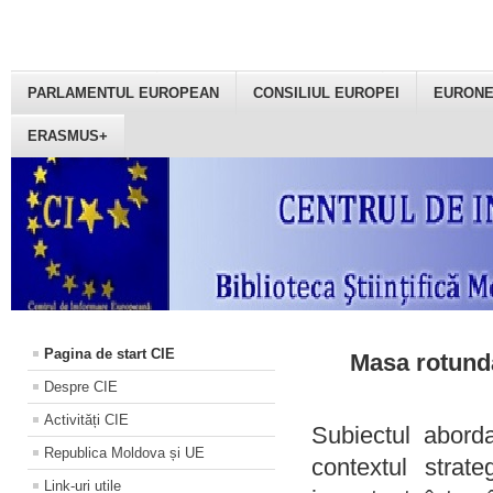
PARLAMENTUL EUROPEAN
CONSILIUL EUROPEI
EURON
ERASMUS+
Pagina de start CIE
Masa rotundă
Despre CIE
Activități CIE
Subiectul aborda
Republica Moldova și UE
contextul strat
Link-uri utile