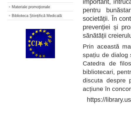
important, întruc
Materiale promoţionale
pentru bunăstar
Biblioteca Științifică Medicală
societății. În con
prevenției și pr
sănătății creierul
Prin această ma
spațiu de dialog 
Catedra de filo
bibliotecari, pent
discuta despre p
acțiune în concord
https://library.