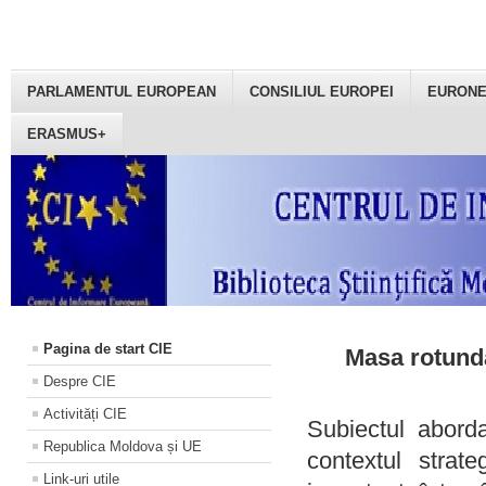
PARLAMENTUL EUROPEAN
CONSILIUL EUROPEI
EURON
ERASMUS+
Pagina de start CIE
Masa rotundă
Despre CIE
Activități CIE
Subiectul aborda
Republica Moldova și UE
contextul strat
Link-uri utile