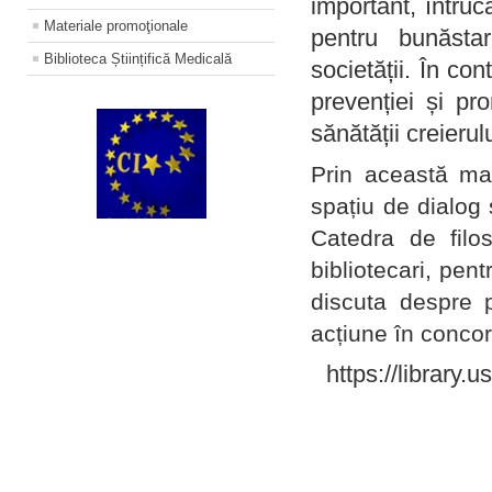
important, întruc
Materiale promoţionale
pentru bunăstar
Biblioteca Științifică Medicală
societății. În con
prevenției și pr
sănătății creierul
Prin această ma
spațiu de dialog 
Catedra de filo
bibliotecari, pent
discuta despre p
acțiune în concord
https://library.