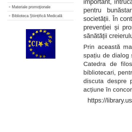
important, întruc
Materiale promoţionale
pentru bunăstar
Biblioteca Științifică Medicală
societății. În con
prevenției și pr
sănătății creierul
Prin această ma
spațiu de dialog 
Catedra de filo
bibliotecari, pent
discuta despre p
acțiune în concord
https://library.