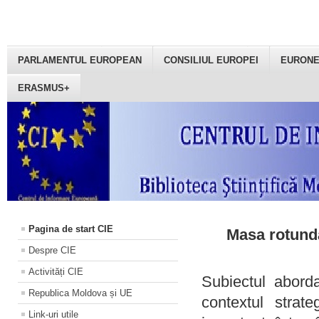
PARLAMENTUL EUROPEAN
CONSILIUL EUROPEI
EURON
ERASMUS+
Pagina de start CIE
Masa rotundă
Despre CIE
Activități CIE
Subiectul aborda
Republica Moldova și UE
contextul strat
Link-uri utile