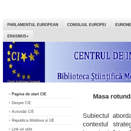
PARLAMENTUL EUROPEAN
CONSILIUL EUROPEI
EURON
ERASMUS+
Pagina de start CIE
Masa rotundă
Despre CIE
Activități CIE
Subiectul aborda
Republica Moldova și UE
contextul strat
Link-uri utile