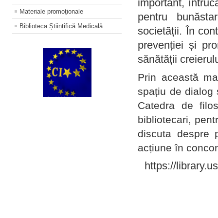
important, întruc
Materiale promoţionale
pentru bunăstar
Biblioteca Științifică Medicală
societății. În con
prevenției și pr
sănătății creierul
Prin această ma
spațiu de dialog 
Catedra de filo
bibliotecari, pent
discuta despre p
acțiune în concord
https://library.