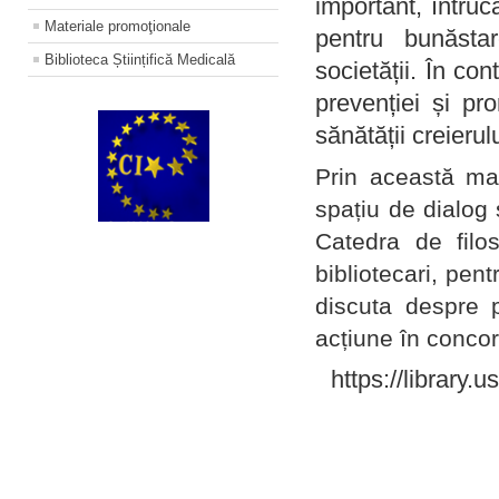
important, întruc
Materiale promoţionale
pentru bunăstar
Biblioteca Științifică Medicală
societății. În con
prevenției și pr
sănătății creierul
Prin această ma
spațiu de dialog 
Catedra de filo
bibliotecari, pent
discuta despre p
acțiune în concord
https://library.