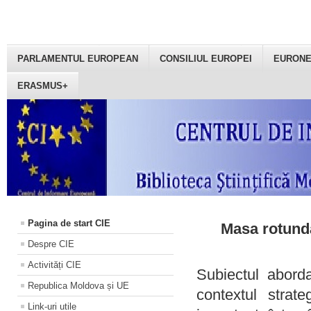
PARLAMENTUL EUROPEAN
CONSILIUL EUROPEI
EURON
ERASMUS+
Pagina de start CIE
Masa rotundă
Despre CIE
Activități CIE
Subiectul aborda
Republica Moldova și UE
contextul strat
Link-uri utile