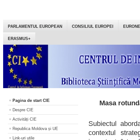
PARLAMENTUL EUROPEAN
CONSILIUL EUROPEI
EURON
ERASMUS+
Pagina de start CIE
Masa rotundă
Despre CIE
Activități CIE
Subiectul aborda
Republica Moldova și UE
contextul strat
Link-uri utile