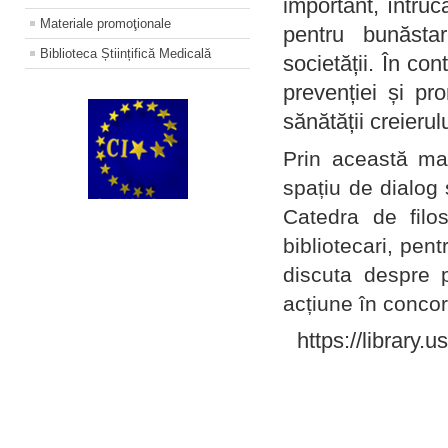
important, întruc
Materiale promoţionale
pentru bunăstar
Biblioteca Științifică Medicală
societății. În con
prevenției și pr
sănătății creierul
Prin această ma
spațiu de dialog 
Catedra de filo
bibliotecari, pent
discuta despre p
acțiune în concord
https://library.