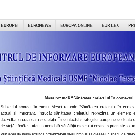
 EUROPEI
EURONEWS
EUROPA ONLINE
EUR-LEX
PR
Masa rotundă “Sănătatea creierului în contextul 
Subiectul abordat în cadrul Mesei rotunde “Sănătatea creierului în context
actual și important, întrucât sănătatea creierului reprezintă un element e
dezvoltarea durabilă a societății. În contextul strategiilor europene dedicate s
de viață sănătos, atenția acordată sănătății creierului devine o prioritate tot 
Prin această masă rotundă organizatorii şi-au propus să creeze un spațiu de dialog