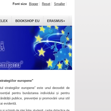
Font size
Bigger
Reset
Smaller
ELEX
BOOKSHOP EU
ERASMUS+
strategiilor europene”
ul strategiilor europene” este unul deosebit de
sențial pentru bunăstarea individului și pentru
ănătății publice, prevenției și promovării unui stil
mai evidentă.
 și schimb de idei între studenți, cadre didactice de