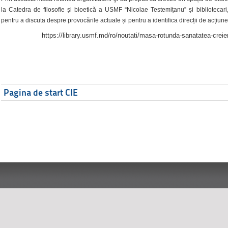
la Catedra de filosofie și bioetică a USMF “Nicolae Testemițanu” și bibliotecari,
pentru a discuta despre provocările actuale și pentru a identifica direcții de acțiune
https://library.usmf.md/ro/noutati/masa-rotunda-sanatatea-creier
Pagina de start CIE