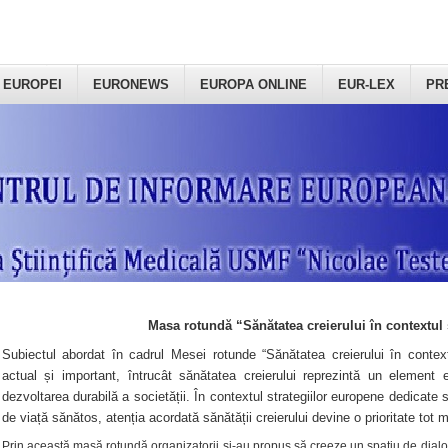
 EUROPEI
EURONEWS
EUROPA ONLINE
EUR-LEX
PR
Masa rotundă “Sănătatea creierului în contextul 
Subiectul abordat în cadrul Mesei rotunde “Sănătatea creierului în context
actual și important, întrucât sănătatea creierului reprezintă un element e
dezvoltarea durabilă a societății. În contextul strategiilor europene dedicate s
de viață sănătos, atenția acordată sănătății creierului devine o prioritate tot 
Prin această masă rotundă organizatorii şi-au propus să creeze un spațiu de dialog