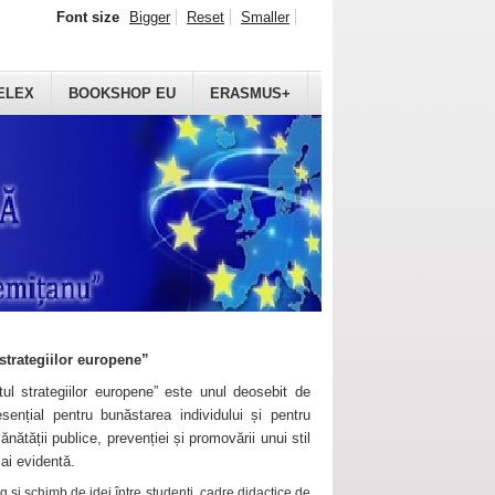
Font size
Bigger
Reset
Smaller
ELEX
BOOKSHOP EU
ERASMUS+
strategiilor europene”
ul strategiilor europene” este unul deosebit de
sențial pentru bunăstarea individului și pentru
ănătății publice, prevenției și promovării unui stil
mai evidentă.
 și schimb de idei între studenți, cadre didactice de