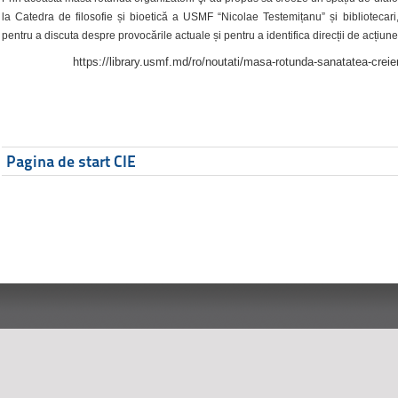
la Catedra de filosofie și bioetică a USMF “Nicolae Testemițanu” și bibliotecari,
pentru a discuta despre provocările actuale și pentru a identifica direcții de acțiune
https://library.usmf.md/ro/noutati/masa-rotunda-sanatatea-creier
Pagina de start CIE