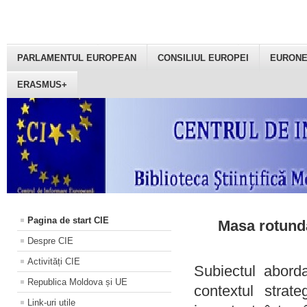
PARLAMENTUL EUROPEAN
CONSILIUL EUROPEI
EURON
ERASMUS+
Pagina de start CIE
Masa rotundă
Despre CIE
Activități CIE
Subiectul aborda
Republica Moldova și UE
contextul strat
Link-uri utile