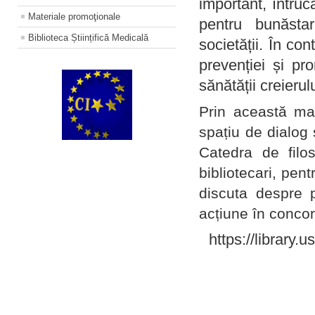
important, întruc
Materiale promoţionale
pentru bunăstar
Biblioteca Științifică Medicală
societății. În con
prevenției și pr
sănătății creierul
Prin această ma
spațiu de dialog 
Catedra de filo
bibliotecari, pent
discuta despre p
acțiune în concord
https://library.