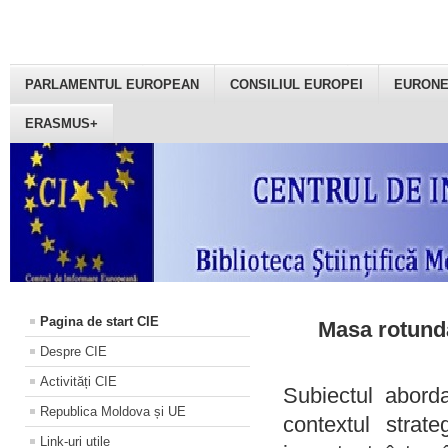
PARLAMENTUL EUROPEAN
CONSILIUL EUROPEI
EURON
ERASMUS+
Pagina de start CIE
Masa rotundă
Despre CIE
Activități CIE
Subiectul aborda
Republica Moldova și UE
contextul strat
Link-uri utile