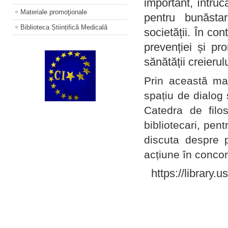
important, întruc
Materiale promoţionale
pentru bunăstar
Biblioteca Științifică Medicală
societății. În con
prevenției și pr
sănătății creierul
Prin această ma
spațiu de dialog 
Catedra de filo
bibliotecari, pent
discuta despre p
acțiune în concord
https://library.