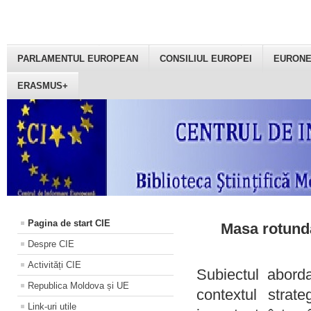
PARLAMENTUL EUROPEAN
CONSILIUL EUROPEI
EURON
ERASMUS+
Pagina de start CIE
Masa rotundă
Despre CIE
Activități CIE
Subiectul aborda
Republica Moldova și UE
contextul strat
Link-uri utile