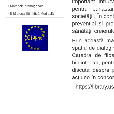
important, întruc
Materiale promoţionale
pentru bunăstar
Biblioteca Științifică Medicală
societății. În con
prevenției și pr
sănătății creierul
Prin această ma
spațiu de dialog 
Catedra de filo
bibliotecari, pent
discuta despre p
acțiune în concord
https://library.